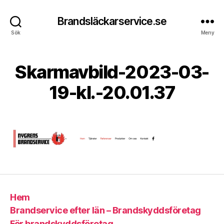
Brandsläckarservice.se
Sök
Meny
1
Skarmavbild-2023-03-
A
9
v
m
19-kl.-20.01.37
A
a
n
rs
d
Inläggsförfattare
Inläggsdatum
,
r
2
e
0
a
2
s
3
Hem
Brandservice efter län – Brandskyddsföretag
För brandskyddsföretag