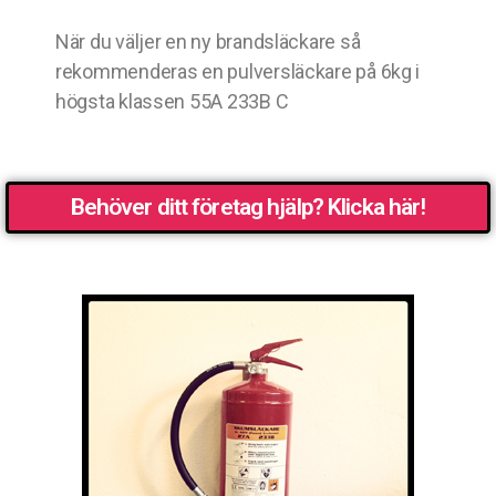
När du väljer en ny brandsläckare så
rekommenderas en pulversläckare på 6kg i
högsta klassen 55A 233B C
Behöver ditt företag hjälp? Klicka här!