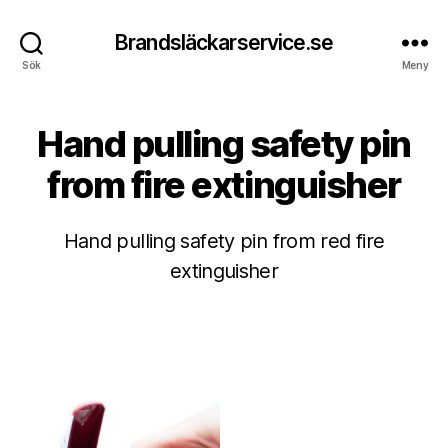
Brandsläckarservice.se
Sök
Meny
Hand pulling safety pin
1
from fire extinguisher
0
f
A
e
Hand pulling safety pin from red fire
v
b
A
extinguisher
r
n
u
d
Inläggsförfattare
Inläggsdatum
a
r
ri
e
,
a
2
s
0
2