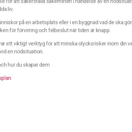
 för att säkerställa säkerheten i händelse av en nödsituat
da liv.
iskor på en arbetsplats eller i en byggnad vad de ska göra
en för förvirring och felbeslut när tiden är knapp.
 ett viktigt verktyg för att minska olycksrisker inom din v
vid en nödsituation.
och hur du skapar dem
splan