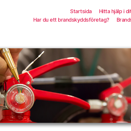
Startsida
Hitta hjälp i di
Har du ett brandskyddsföretag?
Brand