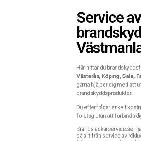
Service a
brandskyd
Västmanl
Här hittar du brandskyddsf
Västerås, Köping, Sala, 
gärna hjälper dig med att u
brandskyddsprodukter.
Du efterfrågar enkelt kostn
företag utan att förbinda dig
Brandsläckarservice.se hjäl
på allt från service av rökl