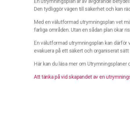
En utrymningsplan är av avgörande betydelse
Den tydliggör vägen till säkerhet och kan räd
Med en välutformad utrymningsplan vet männ
farliga områden. Utan en sådan plan ökar risk
En välutformad utrymningsplan kan därför var
evakuera på ett säkert och organiserat sätt 
Här kan du läsa mer om Utrymningsplaner 
Att tänka på vid skapandet av en utrymning