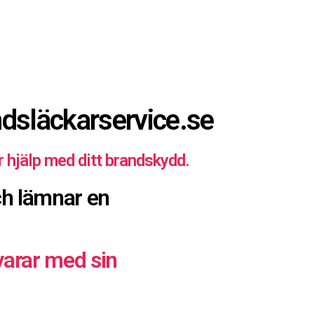
ndsläckarservice.se
r hjälp med ditt brandskydd.
och lämnar en
varar med sin