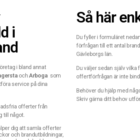
v
Så här enk
d i
Du fyller i formuläret ned
and
förfrågan till ett antal bra
Gävleborgs län.
öretag i bland annat
Du väljer sedan själv vilka f
Fagersta
och
Arboga
som
offertförfrågan är inte bin
tföra service på dina
Behöver du hjälp med någo
Skriv gärna ditt behov utfö
adsfria offerter från
 till något.
per dig att samla offerter
uckor och brandutbildningar,