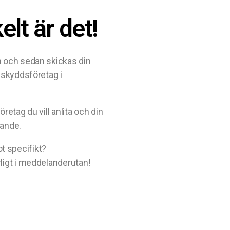
elt är det!
an och sedan skickas din
ndskyddsföretag i
öretag du vill anlita och din
dande.
t specifikt?
rligt i meddelanderutan!