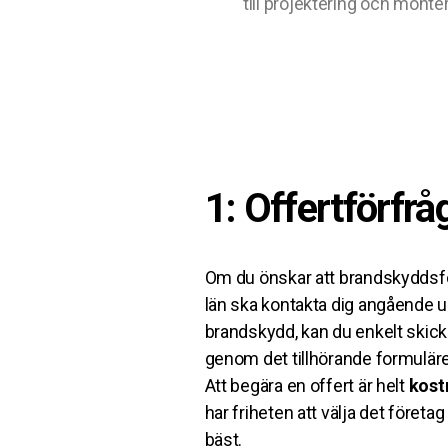
till projektering och monte
1: Offertförfrå
Om du önskar att brandskyddsf
län ska kontakta dig angående un
brandskydd, kan du enkelt skick
genom det tillhörande formuläret 
Att begära en offert är helt
kost
har friheten att välja det föret
bäst.