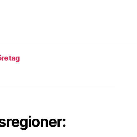
öretag
sregioner: