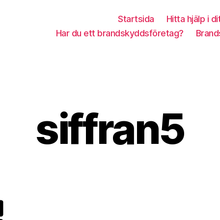
Startsida
Hitta hjälp i di
Har du ett brandskyddsföretag?
Brand
siffran5
A
1
v
7
A
m
n
aj
d
,
Inläggsförfattare
Inläggsdatum
r
2
e
0
a
2
s
0