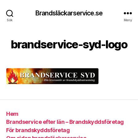
Brandsläckarservice.se
6
Sök
Meny
a
A
u
v
g
brandservice-syd-logo
A
u
n
s
d
Inläggsförfattare
Inläggsdatum
ti
r
,
e
2
a
0
s
1
6
Hem
Brandservice efter län – Brandskyddsföretag
För brandskyddsföretag