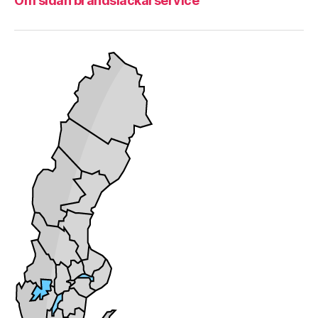
Om sidan brandsläckarservice