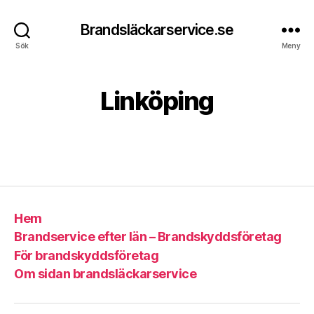
Brandsläckarservice.se
5
Sök
Meny
f
A
e
v
b
Linköping
A
r
n
u
d
a
Inläggsförfattare
Inläggsdatum
ri
r
e
,
a
2
s
0
1
Hem
3
Brandservice efter län – Brandskyddsföretag
För brandskyddsföretag
Om sidan brandsläckarservice