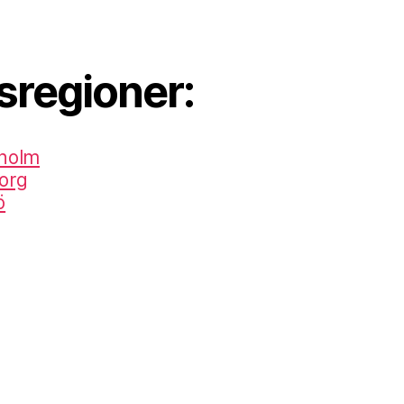
sregioner:
kholm
org
ö