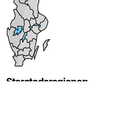
Storstadsregioner:
Brandservice Stockholm
Brandservice Göteborg
Brandservice Malmö
© 2026
Brandsläckarservice.se
Upp
↑