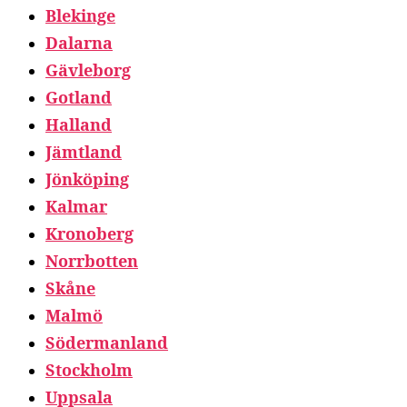
Blekinge
Dalarna
Gävleborg
Gotland
Halland
Jämtland
Jönköping
Kalmar
Kronoberg
Norrbotten
Skåne
Malmö
Södermanland
Stockholm
Uppsala